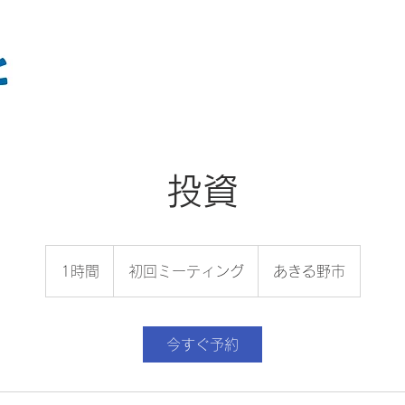
投資
初
回
1時間
1
初回ミーティング
あきる野市
ミ
ー
時
テ
ィ
ン
グ
今すぐ予約